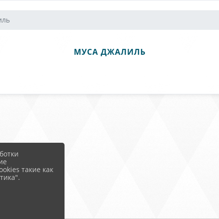
иль
МУСА ДЖАЛИЛЬ
ботки
ие
okies такие как
тика".