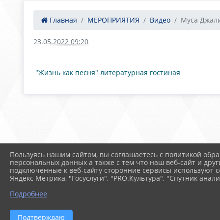
Главная
МЕРОПРИЯТИЯ
Видео
Муса Джал
23.05.2022 09:20
"Жизнь как песня" литературная гостиная
Пользуясь нашим сайтом, вы соглашаетесь с политикой обра
персональных данных а также с тем что наш веб-сайт и друг
подключенные к веб-сайту сторонние сервисы используют co
Яндекс Метрика, "Госуслуги", "PRO.Культура", "Спутник анали
Подробнее
Подтверждаю