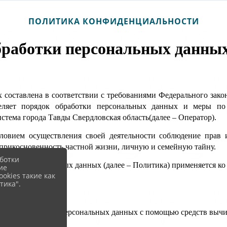
ПОЛИТИКА КОНФИДЕНЦИАЛЬНОСТИ
бработки персональных данны
 составлена в соответствии с требованиями Федерального зако
еляет порядок обработки персональных данных и меры по
тема города Тавды Свердловская область(далее – Оператор).
ловием осуществления своей деятельности соблюдение прав 
еприкосновенность частной жизни, личную и семейную тайну.
ботки
аботки персональных данных (далее – Политика) применяется к
ие
okies такие как
тика".
ике
нных – обработка персональных данных с помощью средств выч