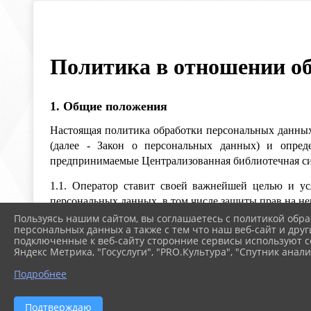
Политика в отношении о
1. Общие положения
Настоящая политика обработки персональных данных
(далее - Закон о персональных данных) и опред
предпринимаемые Централизованная библиотечная сис
1.1. Оператор ставит своей важнейшей целью и ус
персональных данных, в том числе защиты прав на н
Пользуясь нашим сайтом, вы соглашаетесь с политикой обра
1.2. Настоящая политика Оператора в отношении обр
персональных данных а также с тем что наш веб-сайт и друг
подключенные к веб-сайту сторонние сервисы используют co
о посетителях веб-сайта bibltavda.ru
Яндекс Метрика, "Госуслуги", "PRO.Культура", "Спутник анали
2. Основные понятия, используемые в Полит
Подробнее
2.1. Автоматизированная обработка персональных да
Подтверждаю