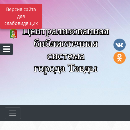
Версия сайта
для
слабовидящих
Централизованная
библиотечная
система
города Тавды