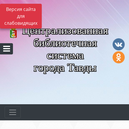
Версия сайта
для
слабовидящих
Централизованная
библиотечная
система
города Тавды