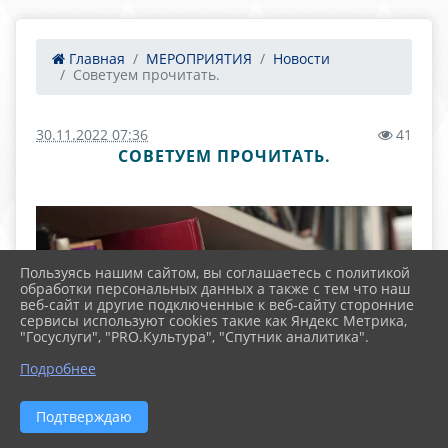
Главная
МЕРОПРИЯТИЯ
Новости
Советуем прочитать.
30.11.2022 07:36
41
СОВЕТУЕМ ПРОЧИТАТЬ.
Пользуясь нашим сайтом, вы соглашаетесь с политикой
обработки персональных данных а также с тем что наш
веб-сайт и другие подключенные к веб-сайту сторонние
сервисы используют cookies такие как Яндекс Метрика,
"Госуслуги", "PRO.Культура", "Спутник аналитика".
Подробнее
Подтверждаю