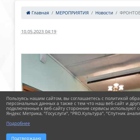
Главная
МЕРОПРИЯТИЯ
Новости
ФРОНТОВ
10.05.2023 04:19
Пользуясь нашим сайтом, вы соглашаетесь с политикой обра
персональных данных а также с тем что наш веб-сайт и друг
подключенные к веб-сайту сторонние сервисы используют co
Яндекс Метрика, "Госуслуги", "PRO.Культура", "Спутник анали
Подробнее
Подтверждаю