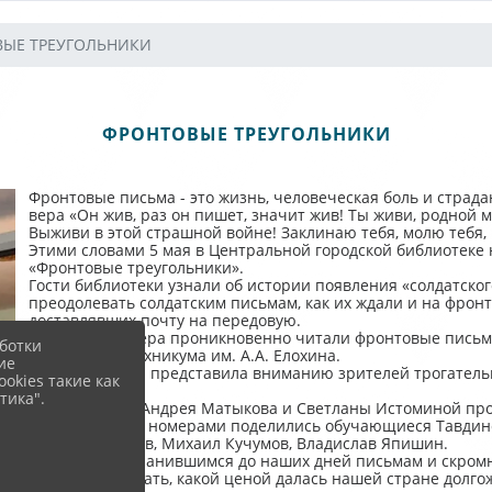
ЫЕ ТРЕУГОЛЬНИКИ
ФРОНТОВЫЕ ТРЕУГОЛЬНИКИ
Фронтовые письма - это жизнь, человеческая боль и страда
вера «Он жив, раз он пишет, значит жив! Ты живи, родной 
Выживи в этой страшной войне! Заклинаю тебя, молю тебя, 
Этими словами 5 мая в Центральной городской библиотеке
«Фронтовые треугольники».
Гости библиотеки узнали об истории появления «солдатского
преодолевать солдатским письмам, как их ждали и на фронт
доставлявших почту на передовую.
В течение вечера проникновенно читали фронтовые письма
ботки
Тавдинского техникума им. А.А. Елохина.
ие
Инна Кучумова представила вниманию зрителей трогател
okies такие как
"Почтальонка".
тика".
В исполнении Андрея Матыкова и Светланы Истоминой про
музыкальными номерами поделились обучающиеся Тавдинско
Евгений Крюков, Михаил Кучумов, Владислав Япишин.
Благодаря сохранившимся до наших дней письмам и скром
понять и осознать, какой ценой далась нашей стране долг