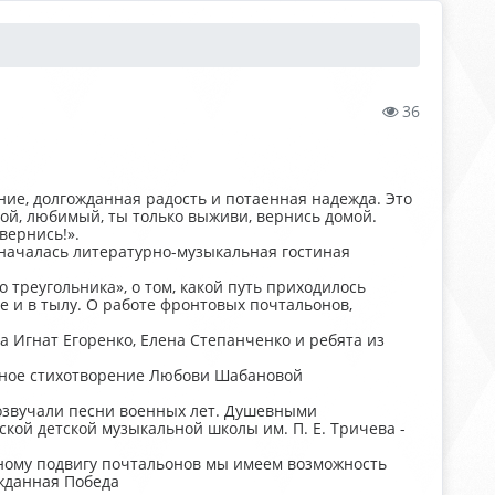
36
ние, долгожданная радость и потаенная надежда. Это
мой, любимый, ты только выживи, вернись домой.
вернись!».
 началась литературно-музыкальная гостиная
 треугольника», о том, какой путь приходилось
е и в тылу. О работе фронтовых почтальонов,
 Игнат Егоренко, Елена Степанченко и ребята из
ьное стихотворение Любови Шабановой
звучали песни военных лет. Душевными
й детской музыкальной школы им. П. Е. Тричева -
ному подвигу почтальонов мы имеем возможность
ожданная Победа