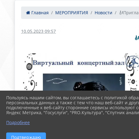
Главная
МЕРОПРИЯТИЯ
Новости
🎻Пригла
10.05.2023 09:57

Пользуясь нашим сайтом, вы соглашаетесь с политикой обра
персональных данных а также с тем что наш веб-сайт и друг
подключенные к веб-сайту сторонние сервисы используют co
Яндекс Метрика, "Госуслуги", "PRO.Культура", "Спутник анали
Подробнее
Подтверждаю