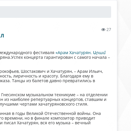
27
АЛ
 международного фестиваля
«Арам Хачатурян. Արամ
ряна.Успех концерта гарантирован с самого начала –
рокофьев, Шостакович и Хачатурян, – Арам Ильич,
ость, лиричность и красоту. Благодаря ему в
аза. Танцы из балетов давно превратились в
 Гнесинском музыкальном техникуме – на отделении
ин из наиболее репертуарных концертов, ставшим и
 лучшими чертами хачатуряновского стиля.
анная в годы Великой Отечественной войны. Она
го времени, но в финале композитор приводит
и писал Хачатурян, вся его музыка – вечный