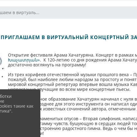
шаем в виртуаль...
ПРИГЛАШАЕМ В ВИРТУАЛЬНЫЙ КОНЦЕРТНЫЙ З
Открытие фестиваля Арама Хачатуряна. Концерт в рамках
Խաչատրյան»
. К 120-летию со дня рождения Арама Хачату
достаточно взглянуть на программу!
Из трех корифеев отечественной музыки прошлого века – П
пожалуй, был наиболее любим народом за простоту и понятн
мировой концертный репертуар впервые вошла музыка Кавк
непрестанно звучащие во всем мире концертные пьесы.
ботки
Своё музыкальное образование Хачатурян начинал с нуля в
ие
виолончели. Позднее для этого инструмента он написал од
okies такие как
одним из самых известных сочинений автора, отмеченным
тика".
Среди самых знаменитых опусов – Вторая симфония, напис
выражает всю гамму чувств, бушующую в сердцах людей то
слушателя к настроению радостного гимна. Ведь о чем бы н
праздник жизни!