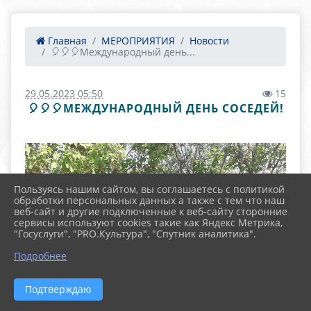
Главная
МЕРОПРИЯТИЯ
Новости
🎈🎈🎈Международный день...
29.05.2023 05:50
15
🎈🎈🎈МЕЖДУНАРОДНЫЙ ДЕНЬ СОСЕДЕЙ!
Пользуясь нашим сайтом, вы соглашаетесь с политикой
обработки персональных данных а также с тем что наш
веб-сайт и другие подключенные к веб-сайту сторонние
сервисы используют cookies такие как Яндекс Метрика,
"Госуслуги", "PRO.Культура", "Спутник аналитика".
Подробнее
Подтверждаю