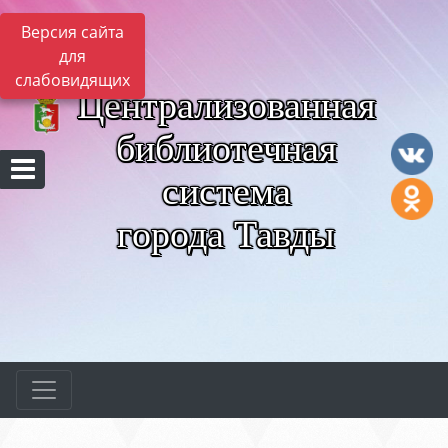
Версия сайта
для
слабовидящих
Централизованная
библиотечная
система
города Тавды