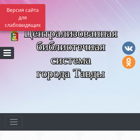
Версия сайта
для
слабовидящих
Централизованная
библиотечная
система
города Тавды