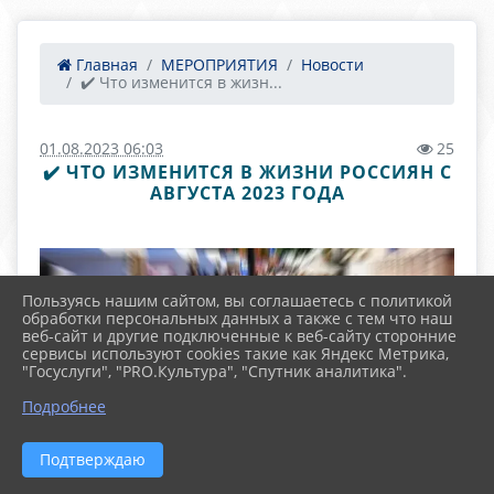
Главная
МЕРОПРИЯТИЯ
Новости
✔️ Что изменится в жизн...
01.08.2023 06:03
25
✔️ ЧТО ИЗМЕНИТСЯ В ЖИЗНИ РОССИЯН С
АВГУСТА 2023 ГОДА
Пользуясь нашим сайтом, вы соглашаетесь с политикой
обработки персональных данных а также с тем что наш
веб-сайт и другие подключенные к веб-сайту сторонние
сервисы используют cookies такие как Яндекс Метрика,
"Госуслуги", "PRO.Культура", "Спутник аналитика".
Подробнее
Подтверждаю