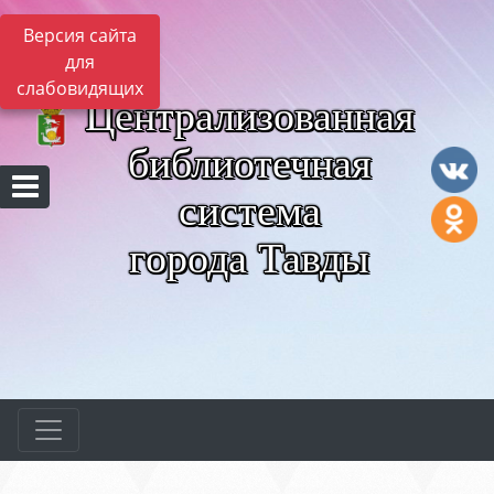
Версия сайта
для
слабовидящих
Централизованная
библиотечная
система
города Тавды