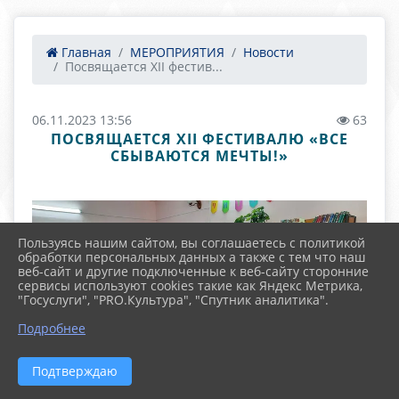
Главная
МЕРОПРИЯТИЯ
Новости
Посвящается XII фестив...
06.11.2023 13:56
63
ПОСВЯЩАЕТСЯ XII ФЕСТИВАЛЮ «ВСЕ
СБЫВАЮТСЯ МЕЧТЫ!»
Пользуясь нашим сайтом, вы соглашаетесь с политикой
обработки персональных данных а также с тем что наш
веб-сайт и другие подключенные к веб-сайту сторонние
сервисы используют cookies такие как Яндекс Метрика,
"Госуслуги", "PRO.Культура", "Спутник аналитика".
Подробнее
Подтверждаю