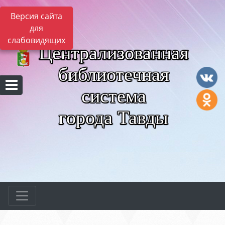
Версия сайта
для
слабовидящих
Централизованная
библиотечная
система
города Тавды