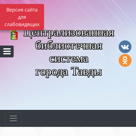
Версия сайта
для
слабовидящих
Централизованная
библиотечная
система
города Тавды