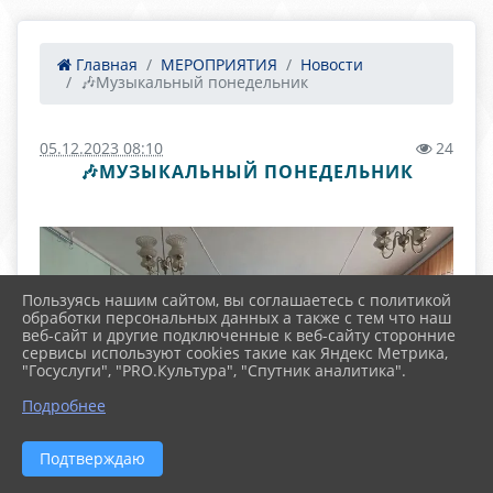
Главная
МЕРОПРИЯТИЯ
Новости
🎶Музыкальный понедельник
05.12.2023 08:10
24
🎶МУЗЫКАЛЬНЫЙ ПОНЕДЕЛЬНИК
Пользуясь нашим сайтом, вы соглашаетесь с политикой
обработки персональных данных а также с тем что наш
веб-сайт и другие подключенные к веб-сайту сторонние
сервисы используют cookies такие как Яндекс Метрика,
"Госуслуги", "PRO.Культура", "Спутник аналитика".
Подробнее
Подтверждаю