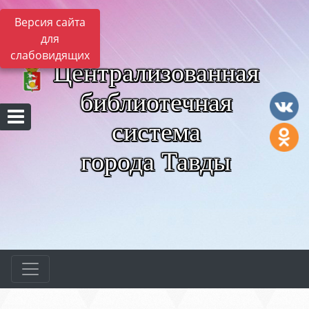
Версия сайта
для
слабовидящих
Централизованная
библиотечная
система
города Тавды