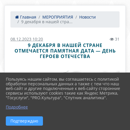
Главная
МЕРОПРИЯТИЯ
Новости
9 декабря в нашей стра...
08.12.2023 10:20
31
9 ДЕКАБРЯ В НАШЕЙ СТРАНЕ
ОТМЕЧАЕТСЯ ПАМЯТНАЯ ДАТА — ДЕНЬ
ГЕРОЕВ ОТЕЧЕСТВА
Пользуясь нашим сайтом, вы соглашаетесь с политикой
обработки персональных данных а также с тем что наш
веб-сайт и другие подключенные к веб-сайту сторонние
сервисы используют cookies такие как Яндекс Метрика,
"Госуслуги", "PRO.Культура", "Спутник аналитика".
Подробнее
Подтверждаю