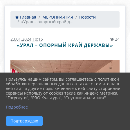
Главная
МЕРОПРИЯТИЯ
Новости
«Урал – опорный край д...
23.01.2024 10:15
24
«УРАЛ – ОПОРНЫЙ КРАЙ ДЕРЖАВЫ»
Пользуясь нашим сайтом, вы соглашаетесь с политикой
обработки персональных данных а также с тем что наш
веб-сайт и другие подключенные к веб-сайту сторонние
сервисы используют cookies такие как Яндекс Метрика,
"Госуслуги", "PRO.Культура", "Спутник аналитика".
Подробнее
Подтверждаю
К 90-летию Свердловской области выездной