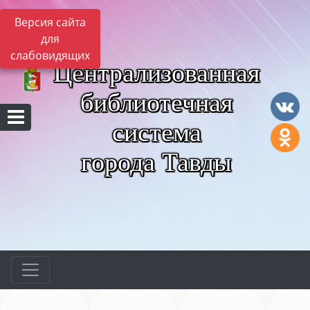
Версия сайта
для
слабовидящих
Централизованная
библиотечная
система
города Тавды