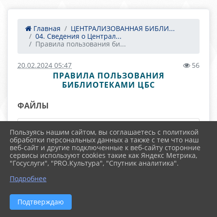
Главная
ЦЕНТРАЛИЗОВАННАЯ БИБЛИ...
04. Сведения о Централ...
Правила пользования би...
20.02.2024 05:47
56
ПРАВИЛА ПОЛЬЗОВАНИЯ
БИБЛИОТЕКАМИ ЦБС
ФАЙЛЫ
Пользуясь нашим сайтом, вы соглашаетесь с политикой
Правила пользования библиотекой
обработки персональных данных а также с тем что наш
веб-сайт и другие подключенные к веб-сайту сторонние
сервисы используют cookies такие как Яндекс Метрика,
2024г. (3.4 MiB)
"Госуслуги", "PRO.Культура", "Спутник аналитика".
Подробнее
Подтверждаю
2026 г. bibltavda.ru