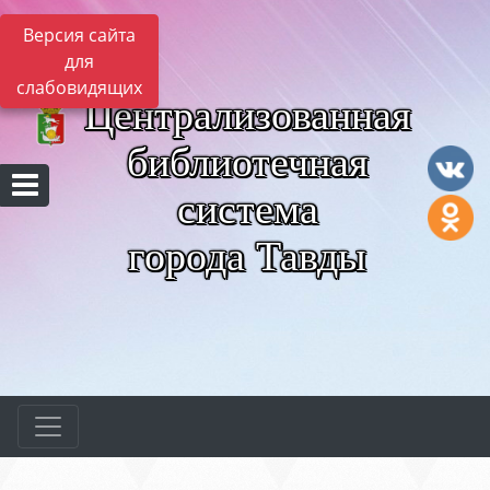
Версия сайта
для
слабовидящих
Централизованная
библиотечная
система
города Тавды