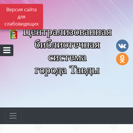
Версия сайта
для
слабовидящих
Централизованная
библиотечная
система
города Тавды