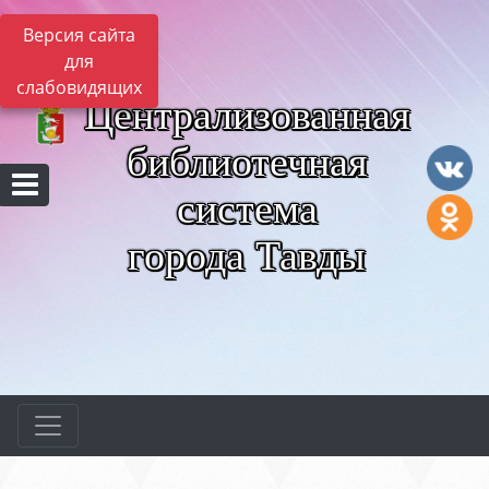
Версия сайта
для
слабовидящих
Централизованная
библиотечная
система
города Тавды