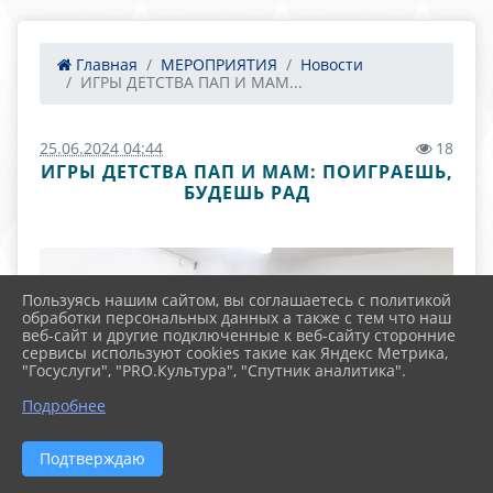
Главная
МЕРОПРИЯТИЯ
Новости
ИГРЫ ДЕТСТВА ПАП И МАМ...
25.06.2024 04:44
18
ИГРЫ ДЕТСТВА ПАП И МАМ: ПОИГРАЕШЬ,
БУДЕШЬ РАД
Пользуясь нашим сайтом, вы соглашаетесь с политикой
обработки персональных данных а также с тем что наш
веб-сайт и другие подключенные к веб-сайту сторонние
сервисы используют cookies такие как Яндекс Метрика,
"Госуслуги", "PRO.Культура", "Спутник аналитика".
Подробнее
Подтверждаю