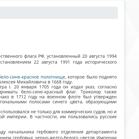
рственного флага РФ, установленный 20 августа 1994
становлением 22 августа 1991 года исторического
бело-сине-красное полотнище
, которое было поднято
Алексея Михайловича в 1668 году.
а I. 20 января 1705 года он издал указ, согласно
днимать бело-сине-красный флаг. Триколор также
нако в 1712 году на военном флоте был утвержден
агональными полосами синего цвета, образующими
использовался не только для коммерческих судов, но и
ой империи. В частности, им пользовались русские
ду начальника гербового отделения департамента
ением гербовых черно-желто-белого цветов Империи