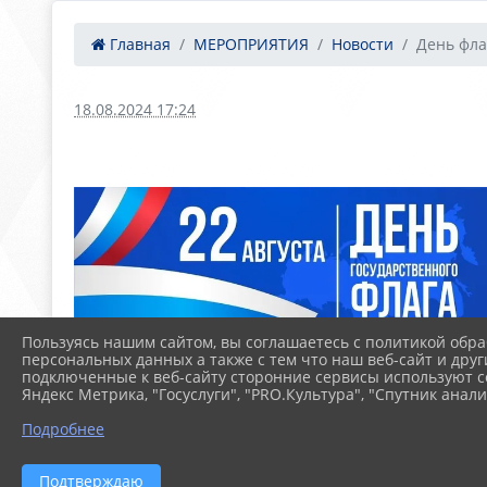
Главная
МЕРОПРИЯТИЯ
Новости
​​День фл
18.08.2024 17:24
Пользуясь нашим сайтом, вы соглашаетесь с политикой обра
персональных данных а также с тем что наш веб-сайт и друг
подключенные к веб-сайту сторонние сервисы используют co
Яндекс Метрика, "Госуслуги", "PRO.Культура", "Спутник анали
Подробнее
Подтверждаю