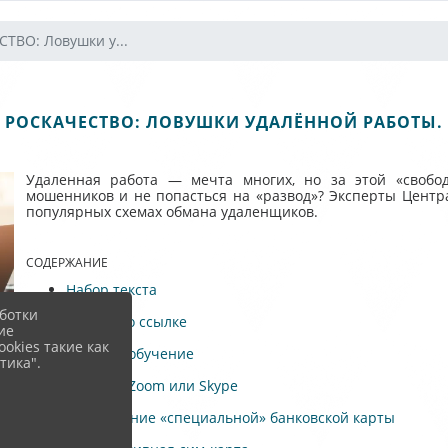
ТВО: Ловушки у...
РОСКАЧЕСТВО: ЛОВУШКИ УДАЛЁННОЙ РАБОТЫ.
Удаленная работа — мечта многих, но за этой «свобод
мошенников и не попасться на «развод»? Эксперты Центр
популярных схемах обмана удаленщиков.
СОДЕРЖАНИЕ
Набор текста
ботки
Анкета по ссылке
ие
okies такие как
Платное обучение
тика".
Обман в Zoom или Skype
Оформление «специальной» банковской карты