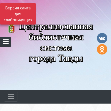
Версия сайта
для
слабовидящих
Централизованная
библиотечная
система
города Тавды