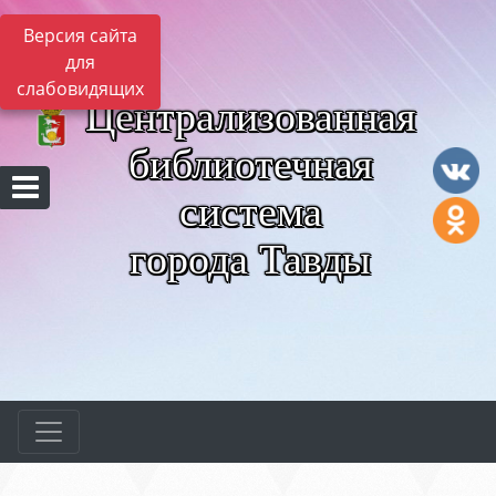
Версия сайта
для
слабовидящих
Централизованная
библиотечная
система
города Тавды