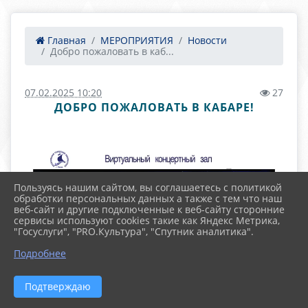
Главная
МЕРОПРИЯТИЯ
Новости
Добро пожаловать в каб...
07.02.2025 10:20
27
ДОБРО ПОЖАЛОВАТЬ В КАБАРЕ!
Пользуясь нашим сайтом, вы соглашаетесь с политикой
обработки персональных данных а также с тем что наш
веб-сайт и другие подключенные к веб-сайту сторонние
сервисы используют cookies такие как Яндекс Метрика,
"Госуслуги", "PRO.Культура", "Спутник аналитика".
Подробнее
Подтверждаю