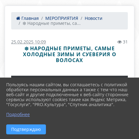
Главная
МЕРОПРИЯТИЯ
Новости
❄️ Народные приметы, са...
25.02.2025 10:09
31
❄️ НАРОДНЫЕ ПРИМЕТЫ, САМЫЕ
ХОЛОДНЫЕ ЗИМЫ И СУЕВЕРИЯ О
ВОЛОСАХ
Пользуясь нашим сайтом, вы соглашаетесь с политикой
обработки персональных данных а также с тем что наш
веб-сайт и другие подключенные к веб-сайту сторонние
сервисы используют cookies такие как Яндекс Метрика,
"Госуслуги", "PRO.Культура", "Спутник аналитика".
Подробнее
Подтверждаю