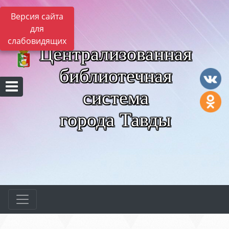
Версия сайта
для
слабовидящих
Централизованная
библиотечная
система
города Тавды