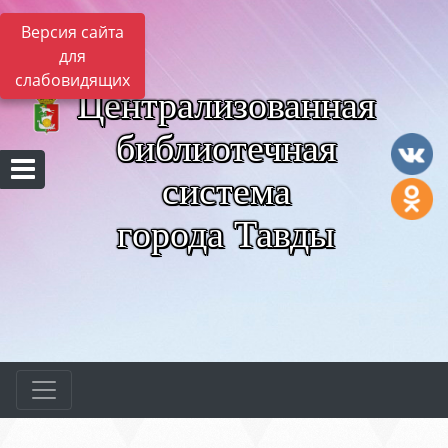
Версия сайта
для
слабовидящих
Централизованная
библиотечная
система
города Тавды