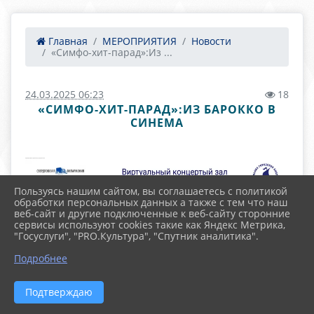
Главная
МЕРОПРИЯТИЯ
Новости
«Симфо-хит-парад»:Из ...
24.03.2025 06:23
18
«СИМФО-ХИТ-ПАРАД»:ИЗ БАРОККО В
СИНЕМА
Пользуясь нашим сайтом, вы соглашаетесь с политикой
обработки персональных данных а также с тем что наш
веб-сайт и другие подключенные к веб-сайту сторонние
сервисы используют cookies такие как Яндекс Метрика,
"Госуслуги", "PRO.Культура", "Спутник аналитика".
Подробнее
Подтверждаю