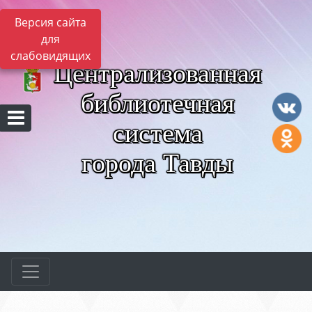
Версия сайта
для
слабовидящих
Централизованная
библиотечная
система
города Тавды