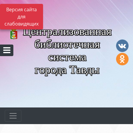
Версия сайта
для
слабовидящих
Централизованная
библиотечная
система
города Тавды