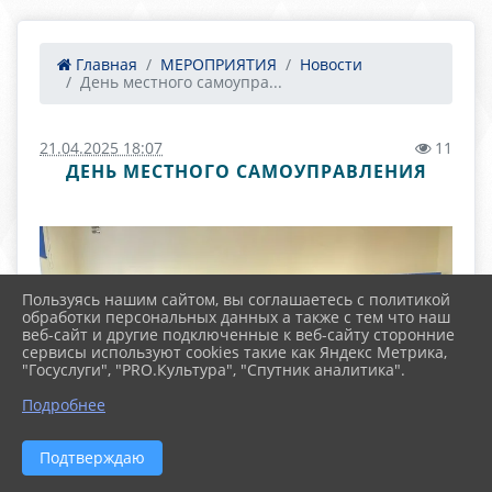
Главная
МЕРОПРИЯТИЯ
Новости
День местного самоупра...
21.04.2025 18:07
11
ДЕНЬ МЕСТНОГО САМОУПРАВЛЕНИЯ
Пользуясь нашим сайтом, вы соглашаетесь с политикой
обработки персональных данных а также с тем что наш
веб-сайт и другие подключенные к веб-сайту сторонние
сервисы используют cookies такие как Яндекс Метрика,
"Госуслуги", "PRO.Культура", "Спутник аналитика".
Подробнее
Подтверждаю