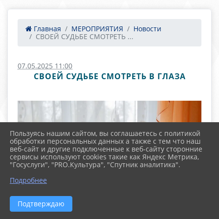
Главная
МЕРОПРИЯТИЯ
Новости
СВОЕЙ СУДЬБЕ СМОТРЕТЬ ...
07.05.2025 11:00
СВОЕЙ СУДЬБЕ СМОТРЕТЬ В ГЛАЗА
Пользуясь нашим сайтом, вы соглашаетесь с политикой
обработки персональных данных а также с тем что наш
веб-сайт и другие подключенные к веб-сайту сторонние
сервисы используют cookies такие как Яндекс Метрика,
"Госуслуги", "PRO.Культура", "Спутник аналитика".
Подробнее
Подтверждаю