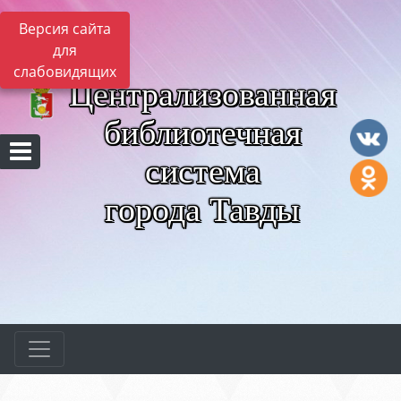
Версия сайта
для
слабовидящих
Централизованная
библиотечная
система
города Тавды