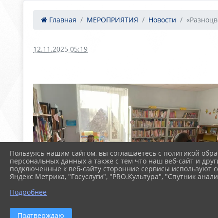
Главная
МЕРОПРИЯТИЯ
Новости
«Разноцв
12.11.2025 05:19
Пользуясь нашим сайтом, вы соглашаетесь с политикой обра
персональных данных а также с тем что наш веб-сайт и друг
подключенные к веб-сайту сторонние сервисы используют co
Яндекс Метрика, "Госуслуги", "PRO.Культура", "Спутник анали
Подробнее
Подтверждаю