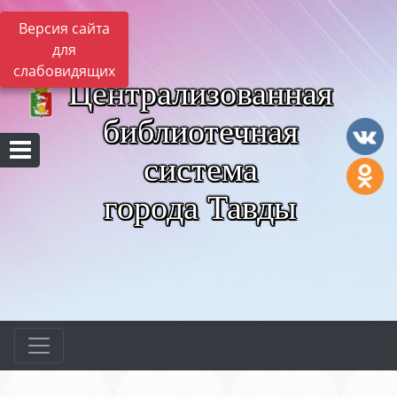
Версия сайта
для
слабовидящих
Централизованная
библиотечная
система
города Тавды