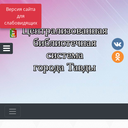
Версия сайта
для
слабовидящих
Централизованная
библиотечная
система
города Тавды