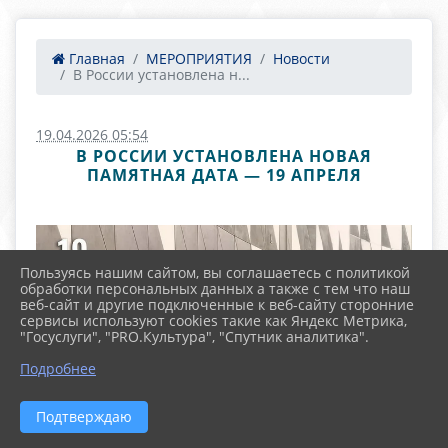
Главная
МЕРОПРИЯТИЯ
Новости
В России установлена н...
19.04.2026 05:54
В РОССИИ УСТАНОВЛЕНА НОВАЯ
ПАМЯТНАЯ ДАТА — 19 АПРЕЛЯ
Пользуясь нашим сайтом, вы соглашаетесь с политикой
обработки персональных данных а также с тем что наш
веб-сайт и другие подключенные к веб-сайту сторонние
сервисы используют cookies такие как Яндекс Метрика,
"Госуслуги", "PRO.Культура", "Спутник аналитика".
Подробнее
Подтверждаю