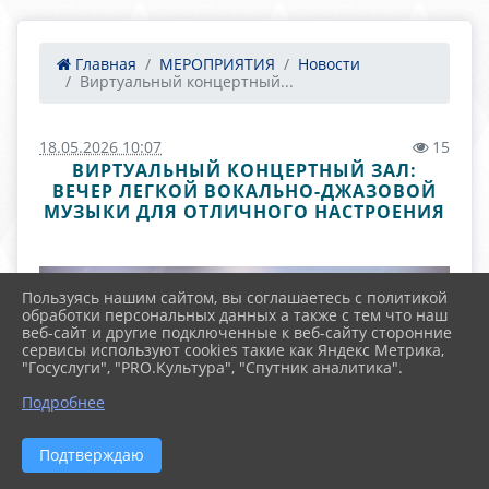
Главная
МЕРОПРИЯТИЯ
Новости
Виртуальный концертный...
18.05.2026 10:07
15
ВИРТУАЛЬНЫЙ КОНЦЕРТНЫЙ ЗАЛ:
ВЕЧЕР ЛЕГКОЙ ВОКАЛЬНО-ДЖАЗОВОЙ
МУЗЫКИ ДЛЯ ОТЛИЧНОГО НАСТРОЕНИЯ
Пользуясь нашим сайтом, вы соглашаетесь с политикой
обработки персональных данных а также с тем что наш
веб-сайт и другие подключенные к веб-сайту сторонние
сервисы используют cookies такие как Яндекс Метрика,
"Госуслуги", "PRO.Культура", "Спутник аналитика".
Подробнее
Подтверждаю