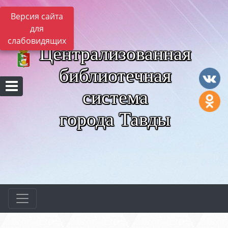
Версия сайта
для
слабовидящих
Централизованная
библиотечная
система
города Тавды