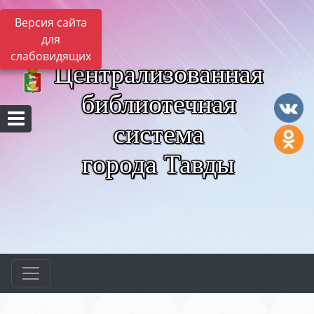
Версия сайта
для
слабовидящих
Централизованная
библиотечная
система
города Тавды