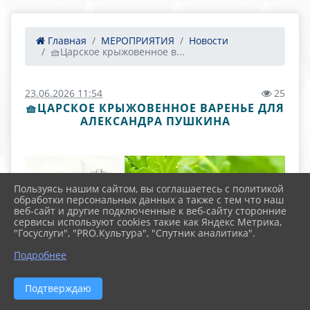
Главная
МЕРОПРИЯТИЯ
Новости
🧺Царское крыжовенное в...
23.06.2026 11:54
25
🧺ЦАРСКОЕ КРЫЖОВЕННОЕ ВАРЕНЬЕ ДЛЯ
АЛЕКСАНДРА ПУШКИНА
Пользуясь нашим сайтом, вы соглашаетесь с политикой
обработки персональных данных а также с тем что наш
веб-сайт и другие подключенные к веб-сайту сторонние
сервисы используют cookies такие как Яндекс Метрика,
"Госуслуги", "PRO.Культура", "Спутник аналитика".
Подробнее
Подтверждаю