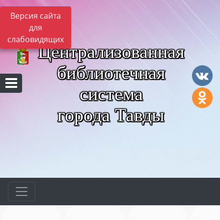
Версия сайта
для
слабовидящих
Централизованная
библиотечная
система
города Тавды