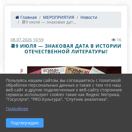
Главная
МЕРОПРИЯТИЯ
Новости
📆9 июля — знаковая дат...
08.07.2026 10:59
16
📆9 ИЮЛЯ — ЗНАКОВАЯ ДАТА В ИСТОРИИ
ОТЕЧЕСТВЕННОЙ ЛИТЕРАТУРЫ!
Пользуясь нашим сайтом, вы соглашаетесь с политикой
обработки персональных данных а также с тем что наш
веб-сайт и другие подключенные к веб-сайту сторонние
сервисы используют cookies такие как Яндекс Метрика,
"Госуслуги", "PRO.Культура", "Спутник аналитика".
Подробнее
Подтверждаю