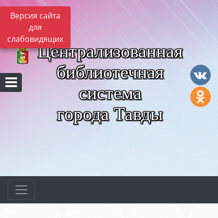
Версия сайта
для
слабовидящих
Централизованная
библиотечная
система
города Тавды