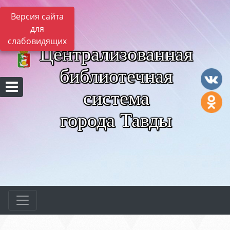
Версия сайта
для
слабовидящих
Централизованная
библиотечная
система
города Тавды