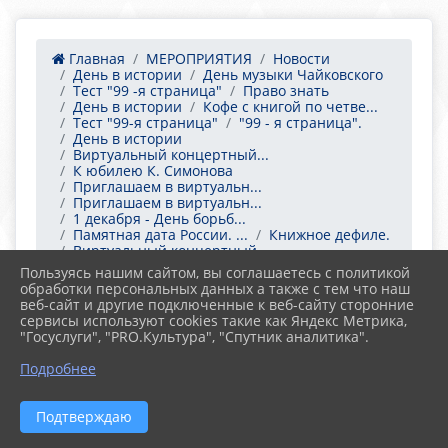
Главная
МЕРОПРИЯТИЯ
Новости
День в истории
День музыки Чайковского
Тест "99 -я страница"
Право знать
День в истории
Кофе с книгой по четве...
Тест "99-я страница"
"99 - я страница".
День в истории
Виртуальный концертный...
К юбилею К. Симонова
Приглашаем в виртуальн...
Приглашаем в виртуальн...
1 декабря - День борьб...
Памятная дата России. ...
Книжное дефиле.
Виртуальный концертный...
День в истории
День героев Отечества ...
Пользуясь нашим сайтом, вы соглашаетесь с политикой
Тест "99-я страница"
обработки персональных данных а также с тем что наш
Организации «Союз Черн...
веб-сайт и другие подключенные к веб-сайту сторонние
Центральная городская ...
сервисы используют cookies такие как Яндекс Метрика,
"Госуслуги", "PRO.Культура", "Спутник аналитика".
Подробнее
11.12.2020 12:43
13
ЦЕНТРАЛЬНАЯ ГОРОДСКАЯ ДЕТСКАЯ
БИБЛИОТЕКА
Подтверждаю