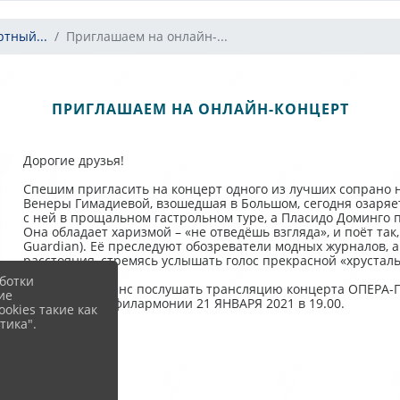
тный...
Приглашаем на онлайн-...
ПРИГЛАШАЕМ НА ОНЛАЙН-КОНЦЕРТ
Дорогие друзья!
Спешим пригласить на концерт одного из лучших сопрано н
Венеры Гимадиевой, взошедшая в Большом, сегодня озаряе
с ней в прощальном гастрольном туре, а Пласидо Доминго п
Она обладает харизмой – «не отведёшь взгляда», и поёт так
Guardian). Её преследуют обозреватели модных журналов, 
расстояния, стремясь услышать голос прекрасной «хрустал
ботки
Не упустите шанс послушать трансляцию концерта ОПЕРА-Г
ие
Свердловской филармонии 21 ЯНВАРЯ 2021 в 19.00.
okies такие как
тика".