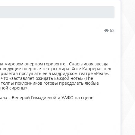
63
а мировом оперном горизонте!. Счастливая звезда
т ведущие оперные театры мира. Хосе Каррерас пел
рилетал послушать её в мадридском театре «Реал».
, что «заставляет ожидать каждой ноты» (The
а толпы поклонников готовы преодолеть любые
ьной сирены».
ала с Венерой Гимадиевой и УАФО на сцене