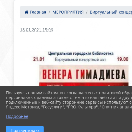
Главная
МЕРОПРИЯТИЯ
Виртуальный концер
18.01.2021 15:06
Пользуясь нашим сайтом, вы соглашаетесь с политикой обра
персональных данных а также с тем что наш веб-сайт и друг
подключенные к веб-сайту сторонние сервисы используют co
Яндекс Метрика, "Госуслуги", "PRO.Культура", "Спутник анали
Подробнее
Подтверждаю