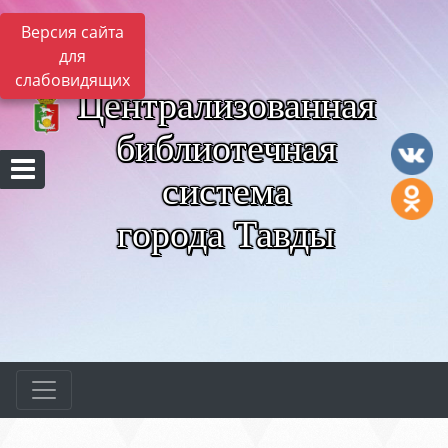
Версия сайта
для
слабовидящих
Централизованная
библиотечная
система
города Тавды