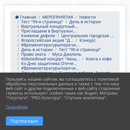
Главная
МЕРОПРИЯТИЯ
Новости
Тест "99-я страница"
День в истории
Виртуальный концертный...
Приглашаем в Виртуальн...
Книжное дефиле
Центральная городская ...
Всероссийская акция "Д...
Конкурс
#Времялитературыперечи...
День в истории
Тест "99-я страница"
Право знать
Муса Джалиль
Юбилейный концерт "Аюш...
Книга к кофе
Ко Дню защитника Отече...
#Времялитературыперечи...
День в истории
Книжное дефиле. Зимняя...
Книжное дефиле "Весенн...
Пользуясь нашим сайтом, вы соглашаетесь с политикой
Творческая студия "Кре...
обработки персональных данных а также с тем что наш
Приглашаем на литерат...
веб-сайт и другие подключенные к веб-сайту сторонние
Виртуальный концертный...
сервисы используют cookies такие как Яндекс Метрика,
Центр общественного до...
"Госуслуги", "PRO.Культура", "Спутник аналитика".
Не отрекаются любя...
"Книжный зоопарк"
Международный день чте...
Подробнее
Центральная городская ...
СИЛА СЛАБЫХ: ТАВДИНКИ ...
Тест "99-я страница"
День в истории
Подтверждаю
Книга к кофе
День архивов
Журнальная вечеринка