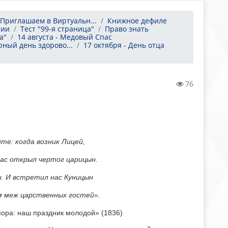
Приглашаем в Виртуальн...
Книжное дефиле
рии
Тест "99-я страница"
Право знать
а"
14 августа - Медовый Спас
ный день здорово...
17 октября - День отца
76
те: когда возник Лицей,
нас открыл чертог царицын.
. И встретил нас Куницын
 меж царственных гостей».
пора: наш праздник молодой» (1836)