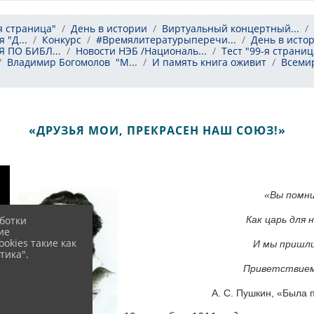
-я страница"
День в истории
Виртуальный концертный...
 "Д...
Конкурс
#Времялитературыперечи...
День в исто
 ПО БИБЛ...
Новости НЭБ /Националь...
Тест "99-я страниц
Владимир Богомолов "М...
И память книга оживит
Всемир
«ДРУЗЬЯ МОИ, ПРЕКРАСЕН НАШ СОЮЗ!»
«Вы помни
ботки
Как царь для 
ие
okies такие как
И мы пришли
тика".
Приветствием
А. С. Пушкин, «Была 