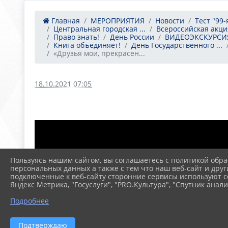
Главная
МЕРОПРИЯТИЯ
Новости
Тест "99
Центральная городская ...
Всероссийская акция
Право знать!
День России
ВИДЕОЭКСКУРСИЯ
Книга объединяет!
День Государственного ...
«Друзья мои, прекрасен...
18.10.2021 07:05
Пользуясь нашим сайтом, вы соглашаетесь с политикой обра
персональных данных а также с тем что наш веб-сайт и друг
подключенные к веб-сайту сторонние сервисы используют co
Яндекс Метрика, "Госуслуги", "PRO.Культура", "Спутник анали
Подробнее
Подтверждаю