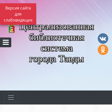
Версия сайта
для
слабовидящих
Централизованная
библиотечная
система
города Тавды