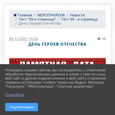
Главная
МЕРОПРИЯТИЯ
Новости
Тест "99-я страница"
Тест 99 - я страница
День Героев Отечества
09.12.2021 10:24
34
ДЕНЬ ГЕРОЕВ ОТЕЧЕСТВА
Пользуясь нашим сайтом, вы соглашаетесь с политикой
обработки персональных данных а также с тем что наш
веб-сайт и другие подключенные к веб-сайту сторонние
сервисы используют cookies такие как Яндекс Метрика,
"Госуслуги", "PRO.Культура", "Спутник аналитика".
Подробнее
Подтверждаю