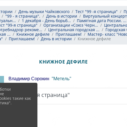
стории
День музыки Чайковского
Тест "99 -я страница"
П
"99 - я страница".
День в истории
Виртуальный концерт
уальн...
1 декабря - День борьб...
Памятная дата России. ...
ест "99-я страница"
Организации «Союз Черн...
Центральная
требнадзор рекоме...
Центральная городская ...
Городская 
ая ...
Книжное дефиле
Приглашаем!
Мастер- класс "Ново
а"
Приглашаем!
День в истории
Книжное дефиле
КНИЖНОЕ ДЕФИЛЕ
"Метель"
Владимир Сорокин
ботки
ие
Тест "99 -я страница"
okies такие как
тика".