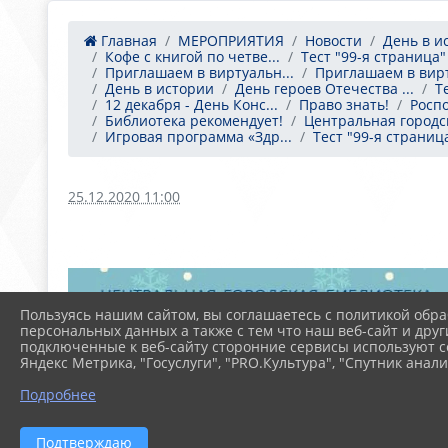
Главная
МЕРОПРИЯТИЯ
Новости
День в и
Кофе с книгой по четве...
Тест "99-я страница"
Приглашаем в виртуальн...
Приглашаем в вирт
День в истории
День героев Отечества ...
Т
12 декабря - День Конс...
Право знать!
Роспо
Библиотека рекомендует!
Центральная городск
Игровая программа «Здр...
Тест "99-я страниц
25.12.2020 11:00
Пользуясь нашим сайтом, вы соглашаетесь с политикой обра
персональных данных а также с тем что наш веб-сайт и друг
подключенные к веб-сайту сторонние сервисы используют co
Яндекс Метрика, "Госуслуги", "PRO.Культура", "Спутник анали
Подробнее
Подтверждаю