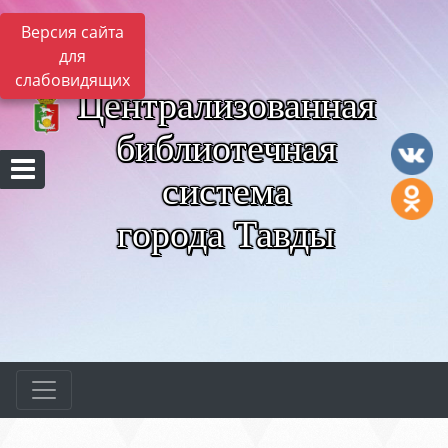
Версия сайта
для
слабовидящих
Централизованная
библиотечная
система
города Тавды