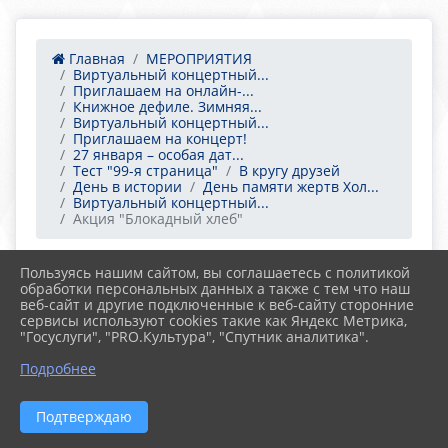
Главная
МЕРОПРИЯТИЯ
Виртуальный концертный...
Приглашаем на онлайн-...
Книжное дефиле. Зимняя...
Виртуальный концертный...
Приглашаем на концерт!
27 января – особая дат...
Тест "99-я страница"
В кругу друзей
День в истории
День памяти жертв Хол...
Виртуальный концертный...
Акция "Блокадный хлеб"
Пользуясь нашим сайтом, вы соглашаетесь с политикой
27.01.2021 14:42
25
обработки персональных данных а также с тем что наш
АКЦИЯ "БЛОКАДНЫЙ ХЛЕБ"
веб-сайт и другие подключенные к веб-сайту сторонние
сервисы используют cookies такие как Яндекс Метрика,
"Госуслуги", "PRO.Культура", "Спутник аналитика".
Подробнее
Подтверждаю