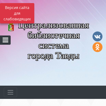
Версия сайта
для
слабовидящих
Централизованная
библиотечная
система
города Тавды