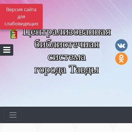
Версия сайта
для
слабовидящих
Централизованная
библиотечная
система
города Тавды