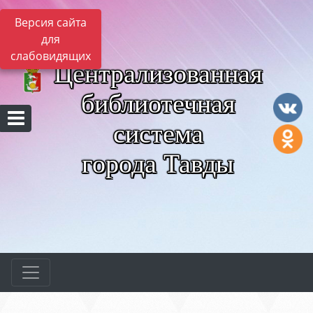
Версия сайта
для
слабовидящих
Централизованная
библиотечная
система
города Тавды