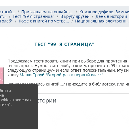
тный...
Приглашаем на онлайн-...
Книжное дефиле. Зимняя
т...
Тест "99-я страница"
В кругу друзей
День в истории
 хлеб"
Кофе с книгой по четве...
Национальная электронн..
ТЕСТ "99 -Я СТРАНИЦА"
Продолжаем тестировать книги при выборе для прочтения 
очень прост. Нужно взять любую книгу, прочитать 99 стран
следующую страницу?» И если ответ положительный, эту кн
книгу
Маши Трауб "Второй раз в первый класс"
Заинтересовались книгой...? Приходите в библиотеку, или ч
ботки
ие
День в истории
okies такие как
тика".