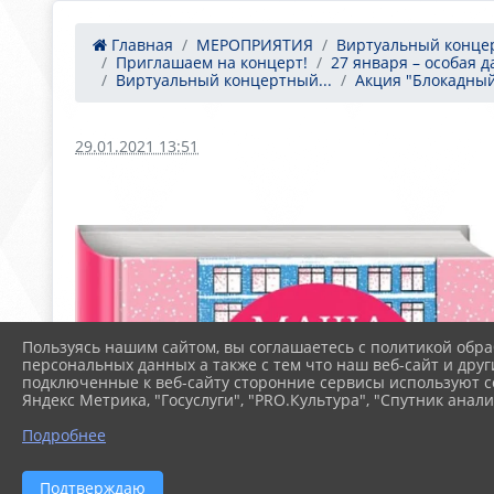
Главная
МЕРОПРИЯТИЯ
Виртуальный концер
Приглашаем на концерт!
27 января – особая да
Виртуальный концертный...
Акция "Блокадный
29.01.2021 13:51
Пользуясь нашим сайтом, вы соглашаетесь с политикой обра
персональных данных а также с тем что наш веб-сайт и друг
подключенные к веб-сайту сторонние сервисы используют co
Яндекс Метрика, "Госуслуги", "PRO.Культура", "Спутник анали
Подробнее
Подтверждаю