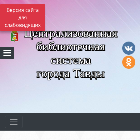
Версия сайта
для
слабовидящих
Централизованная
библиотечная
система
города Тавды