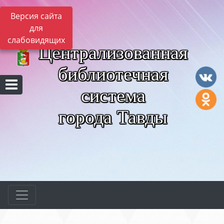
Версия сайта
для
слабовидящих
Централизованная
библиотечная
система
города Тавды